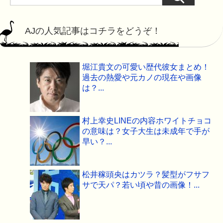
AJの人気記事はコチラをどうぞ！
堀江貴文の可愛い歴代彼女まとめ！
過去の熱愛や元カノの現在や画像
は？...
村上幸史LINEの内容ホワイトチョコ
の意味は？女子大生は未成年で手が
早い？...
松井稼頭央はカツラ？髪型がフサフ
サで天パ？若い頃や昔の画像！...