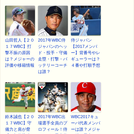
山田哲人【２０
2017年WBC侍
侍ジャパン
１７WBC】打
ジャパンのヘッ
【2017メンバ
撃不振の原因
ド・投手・守備
ー】背番号やレ
は？メジャーの
走塁・打撃・バ
ギューラーは？
評価や移籍情報
ッテリーコーチ
４番や打順予想
は誰？
鈴木誠也【２０
2017年WBC出
WBC2017キュ
１７WBC】守
場選手全員のプ
ーバ代表メンバ
備力と肩が脅
ロフィール！侍
ーは誰？メジャ