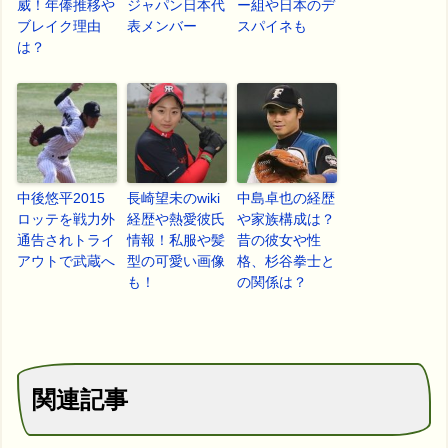
威！年俸推移や
ジャパン日本代
ー組や日本のデ
ブレイク理由
表メンバー
スパイネも
は？
中後悠平2015
長崎望未のwiki
中島卓也の経歴
ロッテを戦力外
経歴や熱愛彼氏
や家族構成は？
通告されトライ
情報！私服や髪
昔の彼女や性
アウトで武蔵へ
型の可愛い画像
格、杉谷拳士と
も！
の関係は？
関連記事