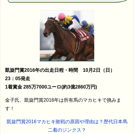
凱旋門賞2016年の出走日程・時間 10月2日（日）
23：05発走
1着賞金 285万7000ユーロ(約3億2860万円)
金子氏、凱旋門賞2016年は所有馬のマカヒキで挑みま
す！
凱旋門賞2016マカヒキ敗戦の原因や理由は？歴代日本馬
二着のジンクス？