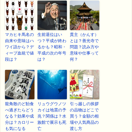
マカヒキ馬名の
生前退位はい
貫主（かんす）
由来や意味はハ
つ？平成が終わ
とは？善光寺で
ワイ語から？デ
るかも？昭和・
問題？読み方や
ィープ血統で値
平成の次の年号
意味や仕事って
段は？
は？
何？
龍角散のど飴食
リュウグウノツ
引っ越しの挨拶
べ過ぎたらどう
カイは地震の予
の品物はどこで
なる？効果や成
兆？関係は？水
買う？金額の相
分は？カロリー
族館で展示も死
場や人気商品の
も気になる
亡
渡し方