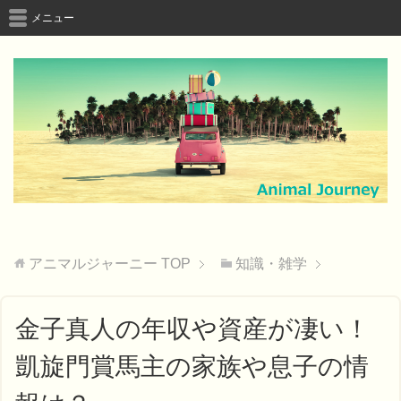
メニュー
アニマルジャーニー
TOP
知識・雑学
金子真人の年収や資産が凄い！
凱旋門賞馬主の家族や息子の情