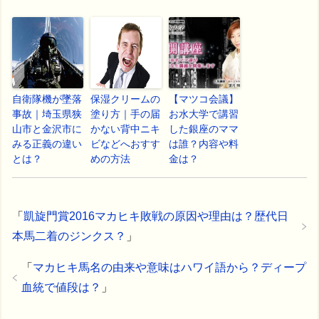
自衛隊機が墜落
保湿クリームの
【マツコ会議】
事故｜埼玉県狭
塗り方｜手の届
お水大学で講習
山市と金沢市に
かない背中ニキ
した銀座のママ
みる正義の違い
ビなどへおすす
は誰？内容や料
とは？
めの方法
金は？
「
凱旋門賞2016マカヒキ敗戦の原因や理由は？歴代日
本馬二着のジンクス？
」
「
マカヒキ馬名の由来や意味はハワイ語から？ディープ
血統で値段は？
」