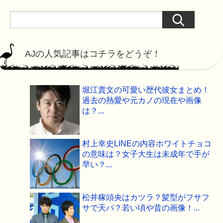
AJの人気記事はコチラをどうぞ！
堀江貴文の可愛い歴代彼女まとめ！
過去の熱愛や元カノの現在や画像
は？...
村上幸史LINEの内容ホワイトチョコ
の意味は？女子大生は未成年で手が
早い？...
松井稼頭央はカツラ？髪型がフサフ
サで天パ？若い頃や昔の画像！...