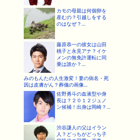
カモの母親は何個卵を
産むの？引越しをする
のはなぜ？...
藤原恭一の彼女は山田
桃子と永見アナ？イケ
メンの無免許運転に同
乗は誰か？...
みのもんたの人生激変！妻の病名・死
因は皮膚がん？葬儀の画像...
佐野勇斗の血液型や身
長は？２０１２ジュノ
ン候補！出身は岡崎？...
渋谷謙人の父はイラン
人？どっちがどっち子