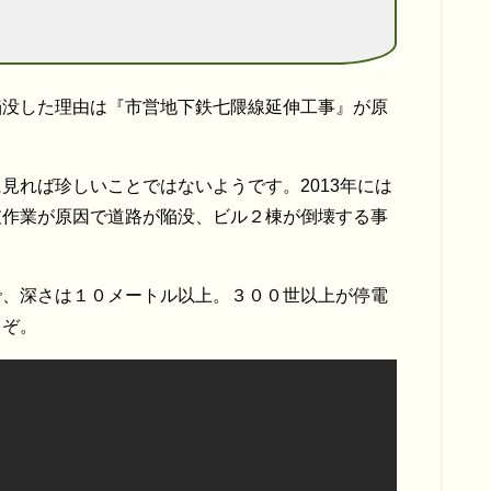
陥没した理由は『市営地下鉄七隈線延伸工事』が原
見れば珍しいことではないようです。2013年には
破作業が原因で道路が陥没、ビル２棟が倒壊する事
で、深さは１０メートル以上。３００世以上が停電
うぞ。