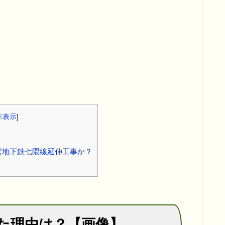
非表示
]
営地下鉄七隈線延伸工事か？
た理由は？【画像】