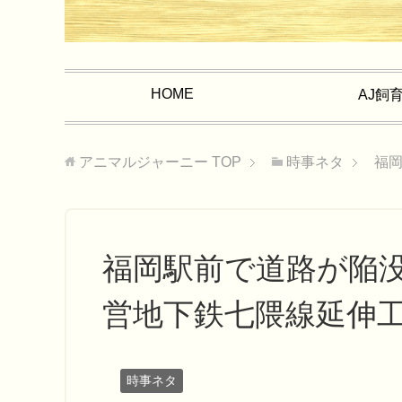
HOME
AJ飼
アニマルジャーニー
TOP
時事ネタ
福
福岡駅前で道路が陥
営地下鉄七隈線延伸
時事ネタ