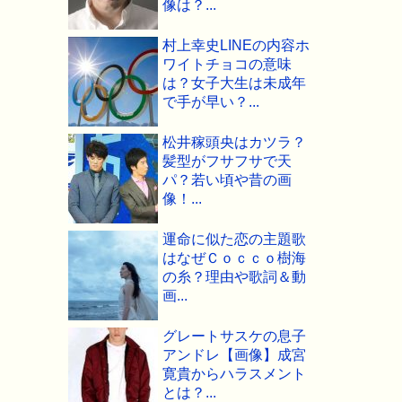
像は？...
村上幸史LINEの内容ホ
ワイトチョコの意味
は？女子大生は未成年
で手が早い？...
松井稼頭央はカツラ？
髪型がフサフサで天
パ？若い頃や昔の画
像！...
運命に似た恋の主題歌
はなぜＣｏｃｃｏ樹海
の糸？理由や歌詞＆動
画...
グレートサスケの息子
アンドレ【画像】成宮
寛貴からハラスメント
とは？...