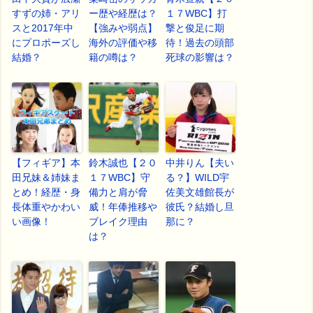
すずの姉・アリ
ー歴や経歴は？
１７WBC】打
スと2017年中
【強みや弱点】
撃と俊足に期
にプロポーズし
海外の評価や移
待！過去の頭部
結婚？
籍の噂は？
死球の影響は？
【フィギア】本
鈴木誠也【２０
中井りん【夫い
田兄妹＆姉妹ま
１７WBC】守
る？】WILD宇
とめ！経歴・身
備力と肩が脅
佐美文雄館長が
長体重やかわい
威！年俸推移や
彼氏？結婚し旦
い画像！
ブレイク理由
那に？
は？