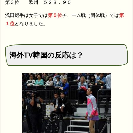
第３位 欧州 ５２８．９０
浅田選手は女子では
第５位
チ、ーム戦（団体戦）では
第
１位
となりました。
海外TV韓国の反応は？