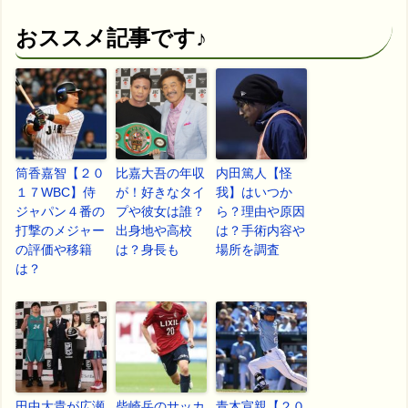
おススメ記事です♪
筒香嘉智【２０
比嘉大吾の年収
内田篤人【怪
１７WBC】侍
が！好きなタイ
我】はいつか
ジャパン４番の
プや彼女は誰？
ら？理由や原因
打撃のメジャー
出身地や高校
は？手術内容や
の評価や移籍
は？身長も
場所を調査
は？
田中大貴が広瀬
柴崎岳のサッカ
青木宣親【２０