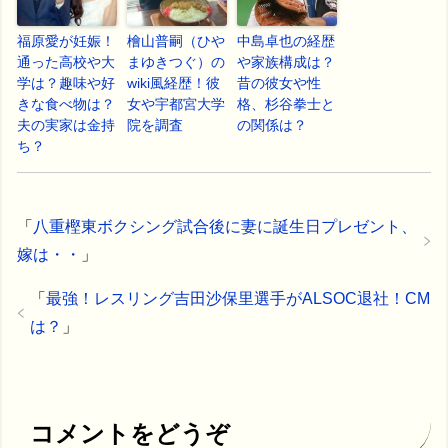
福原愛が妊娠！
檜山普嗣（ひや
中島卓也の経歴
通った高校や大
まゆきつぐ）の
や家族構成は？
学は？趣味や好
wiki風経歴！彼
昔の彼女や性
きな食べ物は？
女や宇都宮大学
格、杉谷拳士と
夫の実家は金持
院を調査
の関係は？
ち？
「
八重樫東ボクシング試合後に妻に誕生日プレゼント、
嫁は・・
」
「
最強！レスリング吉田沙保里選手がALSOC退社！CM
は？
」
コメントをどうぞ