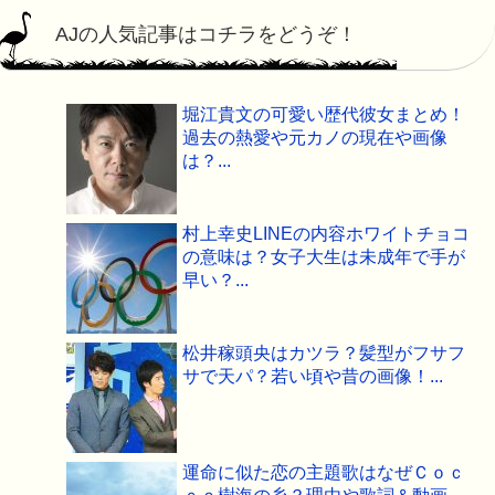
AJの人気記事はコチラをどうぞ！
堀江貴文の可愛い歴代彼女まとめ！
過去の熱愛や元カノの現在や画像
は？...
村上幸史LINEの内容ホワイトチョコ
の意味は？女子大生は未成年で手が
早い？...
松井稼頭央はカツラ？髪型がフサフ
サで天パ？若い頃や昔の画像！...
運命に似た恋の主題歌はなぜＣｏｃ