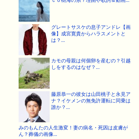
ｃｏ樹海の糸？理由や歌詞＆動画...
グレートサスケの息子アンドレ【画
像】成宮寛貴からハラスメントと
は？...
カモの母親は何個卵を産むの？引越
しをするのはなぜ？...
藤原恭一の彼女は山田桃子と永見ア
ナ？イケメンの無免許運転に同乗は
誰か？...
みのもんたの人生激変！妻の病名・死因は皮膚が
ん？葬儀の画像...