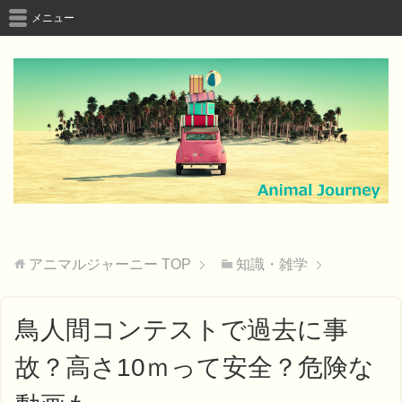
メニュー
アニマルジャーニー
TOP
知識・雑学
鳥人間コンテストで過去に事
故？高さ10ｍって安全？危険な