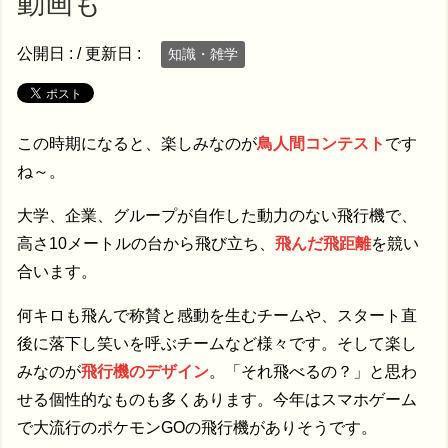
動画も
公開日 :
/ 更新日 :
知識・雑学
この時期になると、楽しみなのが
鳥人間コンテスト
です
ね～。
大学、企業、グループが自作した動力のない飛行機で、
高さ10メートルの台から飛び立ち、
飛んだ飛距離
を競い
合います。
何キロも飛んで称賛と感動を生むチームや、スタート直
後に落下し笑いを呼ぶチームなど様々です。そして楽し
みなのが
飛行機のデザイン
。「それ飛べるの？」と思わ
せる個性的なものも多くあります。今年はスマホゲーム
で大流行のポケモンGOの飛行機がありそうです。