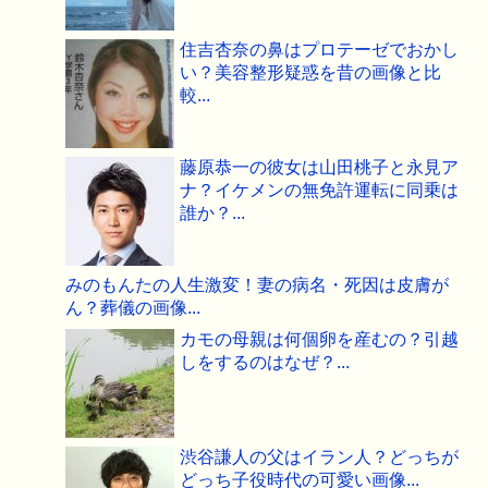
住吉杏奈の鼻はプロテーゼでおかし
い？美容整形疑惑を昔の画像と比
較...
藤原恭一の彼女は山田桃子と永見ア
ナ？イケメンの無免許運転に同乗は
誰か？...
みのもんたの人生激変！妻の病名・死因は皮膚が
ん？葬儀の画像...
カモの母親は何個卵を産むの？引越
しをするのはなぜ？...
渋谷謙人の父はイラン人？どっちが
どっち子役時代の可愛い画像...