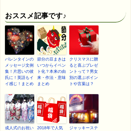
おススメ記事です♪
バレンタインの
節分の豆まきは
クリスマスに贈
メッセージ文例
いつからイベン
ると喜ぶプレゼ
集！片思いの彼
ト化？本来の由
ントって？男女
氏に！英語もイ
来・作法・意味
別の選ぶポイン
イ感じ！まとめ
まとめ
トや言葉は？
成人式のお祝い
2018年で人気
ジャッキーステ