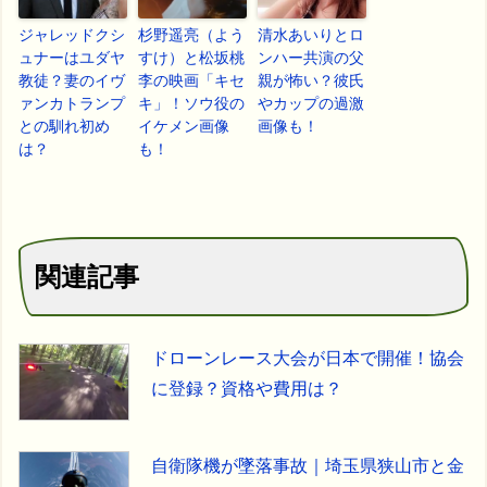
ジャレッドクシ
杉野遥亮（よう
清水あいりとロ
ュナーはユダヤ
すけ）と松坂桃
ンハー共演の父
教徒？妻のイヴ
李の映画「キセ
親が怖い？彼氏
ァンカトランプ
キ」！ソウ役の
やカップの過激
との馴れ初め
イケメン画像
画像も！
は？
も！
関連記事
ドローンレース大会が日本で開催！協会
に登録？資格や費用は？
自衛隊機が墜落事故｜埼玉県狭山市と金