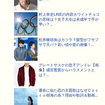
村上幸史LINEの内容ホワイトチョコ
の意味は？女子大生は未成年で手が
早い？...
松井稼頭央はカツラ？髪型がフサフ
サで天パ？若い頃や昔の画像！...
グレートサスケの息子アンドレ【画
像】成宮寛貴からハラスメントと
は？...
運命に似た恋の主題歌はなぜＣｏｃ
ｃｏ樹海の糸？理由や歌詞＆動画...