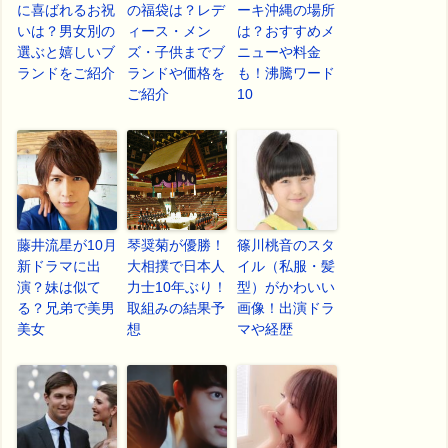
に喜ばれるお祝
の福袋は？レデ
ーキ沖縄の場所
いは？男女別の
ィース・メン
は？おすすめメ
選ぶと嬉しいブ
ズ・子供までブ
ニューや料金
ランドをご紹介
ランドや価格を
も！沸騰ワード
ご紹介
10
藤井流星が10月
琴奨菊が優勝！
篠川桃音のスタ
新ドラマに出
大相撲で日本人
イル（私服・髪
演？妹は似て
力士10年ぶり！
型）がかわいい
る？兄弟で美男
取組みの結果予
画像！出演ドラ
美女
想
マや経歴