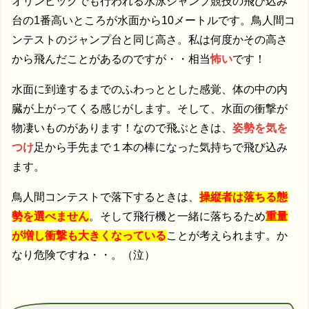
オリンピックでも行われる水泳ジャンプ競技の飛び込み
台の1番高いところが水面から10メートルです。鳥人間コ
ンテストのジャンプ台と同じ高さ。私は何度かその高さ
から飛んだことがあるのですが・・相当
怖い
です！
水面に到達するまでのふわっととした感覚、体の中の内
臓が上がってくる感じがします。そして、水面の衝撃が
物凄いものがあります！なので飛ぶときは、
姿勢を気を
つけ
足から手先まで１本の棒になった気持ちで飛び込み
ます。
鳥人間コンテストで落下するときは、
操縦者は落ちる態
勢を選べません
。そして飛行機と一緒に落ちるため
重量
が増し衝撃も大きくなっている
ことが考えられます。か
なり危険ですね・・。（泣）