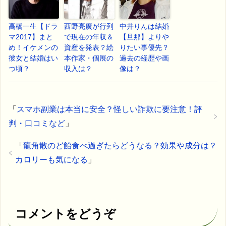
高橋一生【ドラ
西野亮廣が行列
中井りんは結婚
マ2017】まと
で現在の年収＆
【旦那】よりや
め！イケメンの
資産を発表？絵
りたい事優先？
彼女と結婚はい
本作家・個展の
過去の経歴や画
つ頃？
収入は？
像は？
「
スマホ副業は本当に安全？怪しい詐欺に要注意！評
判・口コミなど
」
「
龍角散のど飴食べ過ぎたらどうなる？効果や成分は？
カロリーも気になる
」
コメントをどうぞ