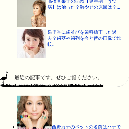
高橋真梨子の病気【更年期・うつ
病】は治った？激やせの原因は？...
泉里香に歯並びを歯科矯正した過
去？歯茎や歯列を今と昔の画像で比
較...
最近の記事です。ぜひご覧ください。
西野カナのペットの名前はハナで