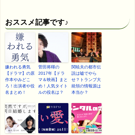
おススメ記事です♪
嫌われる勇気
菅田将暉の
関暁夫の都市伝
【ドラマ】の原
2017年【ドラ
説は嘘でやら
作本やみどこ
マ＆映画】まと
せ？トランプ大
ろ！出演者や役
め！人気タイト
統領の情報源は
名まとめ！
ルの役名は？
本当か？