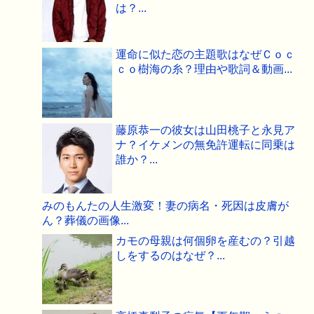
は？...
運命に似た恋の主題歌はなぜＣｏｃ
ｃｏ樹海の糸？理由や歌詞＆動画...
藤原恭一の彼女は山田桃子と永見ア
ナ？イケメンの無免許運転に同乗は
誰か？...
みのもんたの人生激変！妻の病名・死因は皮膚が
ん？葬儀の画像...
カモの母親は何個卵を産むの？引越
しをするのはなぜ？...