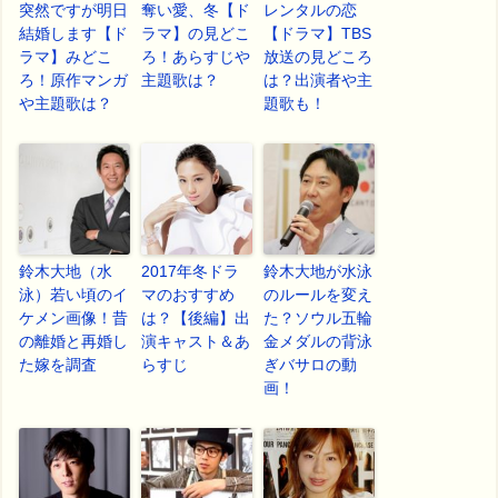
突然ですが明日
奪い愛、冬【ド
レンタルの恋
結婚します【ド
ラマ】の見どこ
【ドラマ】TBS
ラマ】みどこ
ろ！あらすじや
放送の見どころ
ろ！原作マンガ
主題歌は？
は？出演者や主
や主題歌は？
題歌も！
鈴木大地（水
2017年冬ドラ
鈴木大地が水泳
泳）若い頃のイ
マのおすすめ
のルールを変え
ケメン画像！昔
は？【後編】出
た？ソウル五輪
の離婚と再婚し
演キャスト＆あ
金メダルの背泳
た嫁を調査
らすじ
ぎバサロの動
画！