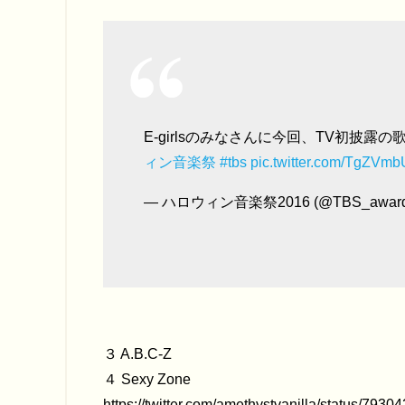
E-girlsのみなさんに今回、TV初披
ィン音楽祭
#tbs
pic.twitter.com/TgZVm
— ハロウィン音楽祭2016 (@TBS_award
３ A.B.C-Z
４ Sexy Zone
https://twitter.com/amethystvanilla/status/79