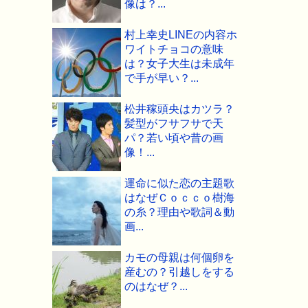
像は？...
村上幸史LINEの内容ホ
ワイトチョコの意味
は？女子大生は未成年
で手が早い？...
松井稼頭央はカツラ？
髪型がフサフサで天
パ？若い頃や昔の画
像！...
運命に似た恋の主題歌
はなぜＣｏｃｃｏ樹海
の糸？理由や歌詞＆動
画...
カモの母親は何個卵を
産むの？引越しをする
のはなぜ？...