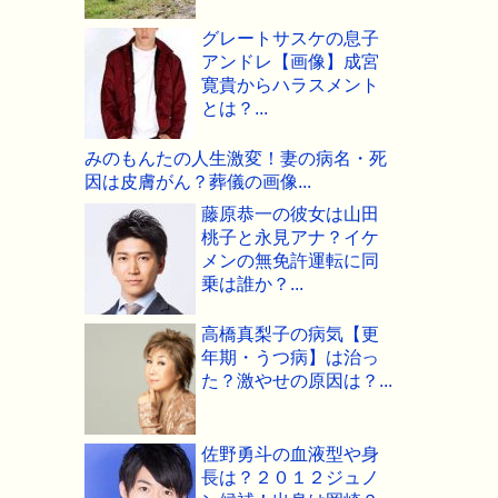
グレートサスケの息子
アンドレ【画像】成宮
寛貴からハラスメント
とは？...
みのもんたの人生激変！妻の病名・死
因は皮膚がん？葬儀の画像...
藤原恭一の彼女は山田
桃子と永見アナ？イケ
メンの無免許運転に同
乗は誰か？...
高橋真梨子の病気【更
年期・うつ病】は治っ
た？激やせの原因は？...
佐野勇斗の血液型や身
長は？２０１２ジュノ