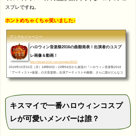
スプレですね。
ホントめちゃくちゃ笑いました♪
アニマルジャーニー
ハロウィン音楽祭2016の曲順発表！出演者のコスプ
レ画像＆動画！
http://dream1218.com/onngaku/8015/
2016年10月31日（月）19時00分～22時54分から放送の『ハロウィン音楽祭2016
「アーティスト×仮装」の大音楽祭』出演アーティストや曲順、さらに誰がどんなコ
スプレをするのか注目して見ていきたいと思います！事前告知がないため番組をリ
アルタイムに更新していきます...
キスマイで一番ハロウィンコスプ
レが可愛いメンバーは誰？