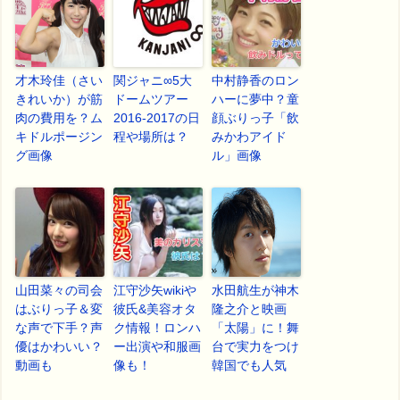
才木玲佳（さい
関ジャニ∞5大
中村静香のロン
きれいか）が筋
ドームツアー
ハーに夢中？童
肉の費用を？ム
2016-2017の日
顔ぶりっ子「飲
キドルポージン
程や場所は？
みかわアイド
グ画像
ル」画像
山田菜々の司会
江守沙矢wikiや
水田航生が神木
はぶりっ子＆変
彼氏&美容オタ
隆之介と映画
な声で下手？声
ク情報！ロンハ
「太陽」に！舞
優はかわいい？
ー出演や和服画
台で実力をつけ
動画も
像も！
韓国でも人気