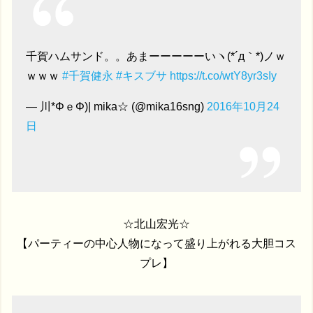
千賀ハムサンド。。あまーーーーーいヽ(*´д｀*)ノｗ
ｗｗｗ
#千賀健永
#キスブサ
https://t.co/wtY8yr3sIy
— 川*ΦｅΦ)| mika☆ (@mika16sng)
2016年10月24
日
☆北山宏光☆
【パーティーの中心人物になって盛り上がれる大胆コス
プレ】