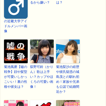
るから嫌い？
は？
の近畿大学アイ
ドルメンバー画
像
菊池風磨【嘘の
荻野可鈴（かり
菊池梨沙の経歴
戦争】顔や髪型
ん）歌は上手
や彼氏疑惑の城
が可愛いしかっ
い？カップやほ
島茂との馴れ初
こいい！裏の性
くろの可愛い画
め！家族や兄弟
格や彼女は？
像！
も公認で結婚間
近か？