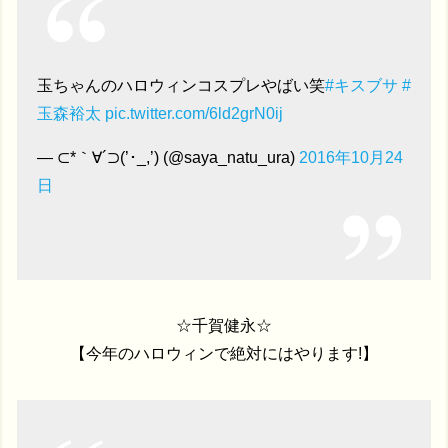
玉ちゃんのハロウィンコスプレやばい笑
#キスブサ
#
玉森裕太
pic.twitter.com/6ld2grN0ij
— ⊂*｀∀´⊃(’･_,’) (@saya_natu_ura)
2016年10月24
日
☆千賀健永☆
【今年のハロウィンで絶対にはやります!】