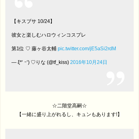
【キスブサ 10/24】
彼女と楽しむハロウィンコスプレ
第1位 ♡ 藤ヶ谷太輔
pic.twitter.com/jE5aSi2rdM
— ξ*‘ ｰ‘) ♡りな (@tf_kiss)
2016年10月24日
☆二階堂高嗣☆
【一緒に盛り上がれるし、キュンもあります!】