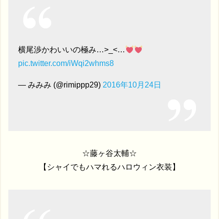
横尾渉かわいいの極み…>_<…
pic.twitter.com/iWqi2whms8
— みみみ (@rimippp29)
2016年10月24日
☆藤ヶ谷太輔☆
【シャイでもハマれるハロウィン衣装】