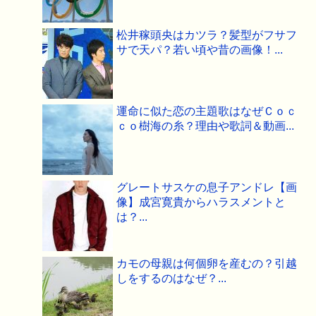
松井稼頭央はカツラ？髪型がフサフ
サで天パ？若い頃や昔の画像！...
運命に似た恋の主題歌はなぜＣｏｃ
ｃｏ樹海の糸？理由や歌詞＆動画...
グレートサスケの息子アンドレ【画
像】成宮寛貴からハラスメントと
は？...
カモの母親は何個卵を産むの？引越
しをするのはなぜ？...