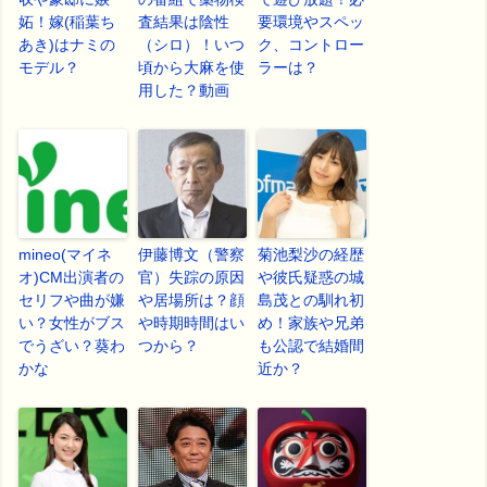
妬！嫁(稲葉ち
査結果は陰性
要環境やスペッ
あき)はナミの
（シロ）！いつ
ク、コントロー
モデル？
頃から大麻を使
ラーは？
用した？動画
mineo(マイネ
伊藤博文（警察
菊池梨沙の経歴
オ)CM出演者の
官）失踪の原因
や彼氏疑惑の城
セリフや曲が嫌
や居場所は？顔
島茂との馴れ初
い？女性がブス
や時期時間はい
め！家族や兄弟
でうざい？葵わ
つから？
も公認で結婚間
かな
近か？