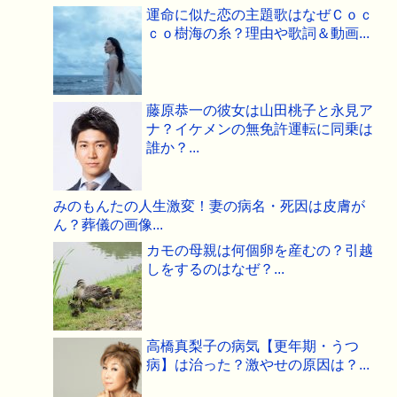
運命に似た恋の主題歌はなぜＣｏｃ
ｃｏ樹海の糸？理由や歌詞＆動画...
藤原恭一の彼女は山田桃子と永見ア
ナ？イケメンの無免許運転に同乗は
誰か？...
みのもんたの人生激変！妻の病名・死因は皮膚が
ん？葬儀の画像...
カモの母親は何個卵を産むの？引越
しをするのはなぜ？...
高橋真梨子の病気【更年期・うつ
病】は治った？激やせの原因は？...