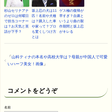
杉山セリナアナ
坂上忍の犬は11
ゲス極の復帰が
のゼロは何曜日
匹！名前や犬種
早すぎ？自粛と
で担当コーナー
は？購入した車
いうより曲の製
は？お天気と英
や家って？プロ
作期間と坂上忍
語が下手？
も驚くしつけ方
がキレる
とは
「
山科ティナの本名や高校大学は？母親が中国人で可愛
いハーフ美女！画像
」
コメントをどうぞ
名前