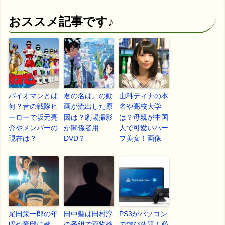
おススメ記事です♪
バイオマンとは
君の名は。の動
山科ティナの本
何？昔の戦隊ヒ
画が流出した原
名や高校大学
ーローで坂元亮
因は？劇場撮影
は？母親が中国
介やメンバーの
か関係者用
人で可愛いハー
現在は？
DVD？
フ美女！画像
尾田栄一郎の年
田中聖は田村淳
PS3がパソコン
収や豪邸に嫉
の番組で薬物検
で遊び放題！必