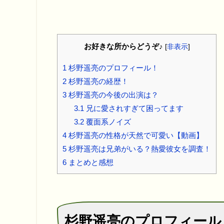
お好きな所からどうぞ♪
[
非表示
]
1
杉野遥亮のプロフィール！
2
杉野遥亮の経歴！
3
杉野遥亮の今後の出演は？
3.1
兄に愛されすぎて困ってます
3.2
覆面系ノイズ
4
杉野遥亮の性格が天然で可愛い【動画】
5
杉野遥亮は兄弟がいる？熱愛彼女を調査！
6
まとめと感想
杉野遥亮のプロフィール