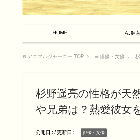
HOME
AJ飼
アニマルジャーニー
TOP
俳優・女優
杉野遥亮の性格が天
や兄弟は？熱愛彼女
公開日 :
/ 更新日 :
俳優・女優