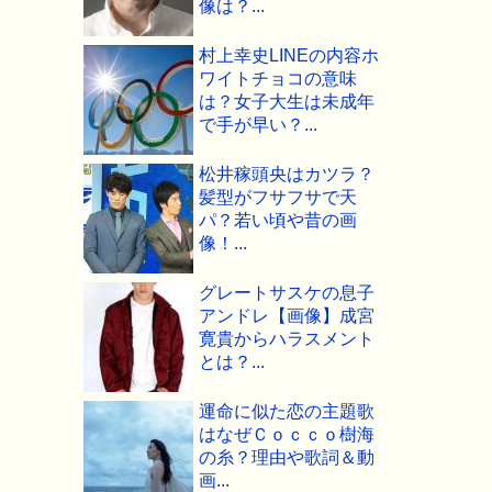
像は？...
村上幸史LINEの内容ホ
ワイトチョコの意味
は？女子大生は未成年
で手が早い？...
松井稼頭央はカツラ？
髪型がフサフサで天
パ？若い頃や昔の画
像！...
グレートサスケの息子
アンドレ【画像】成宮
寛貴からハラスメント
とは？...
運命に似た恋の主題歌
はなぜＣｏｃｃｏ樹海
の糸？理由や歌詞＆動
画...