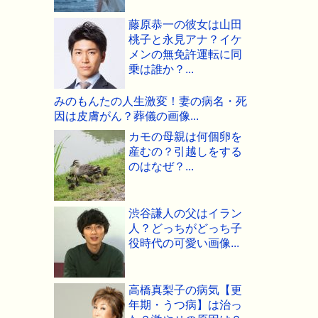
藤原恭一の彼女は山田
桃子と永見アナ？イケ
メンの無免許運転に同
乗は誰か？...
みのもんたの人生激変！妻の病名・死
因は皮膚がん？葬儀の画像...
カモの母親は何個卵を
産むの？引越しをする
のはなぜ？...
渋谷謙人の父はイラン
人？どっちがどっち子
役時代の可愛い画像...
高橋真梨子の病気【更
年期・うつ病】は治っ