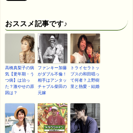
おススメ記事です♪
高橋真梨子の病
ファンキー加藤
トライセラトッ
気【更年期・う
がダブル不倫！
プスの和田唱っ
つ病】は治っ
相手はアンタッ
て何者？上野樹
た？激やせの原
チャブル柴田の
里と熱愛・結婚
因は？
元嫁