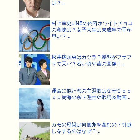
は？...
村上幸史LINEの内容ホワイトチョコ
の意味は？女子大生は未成年で手が
早い？...
松井稼頭央はカツラ？髪型がフサフ
サで天パ？若い頃や昔の画像！...
運命に似た恋の主題歌はなぜＣｏｃ
ｃｏ樹海の糸？理由や歌詞＆動画...
カモの母親は何個卵を産むの？引越
しをするのはなぜ？...