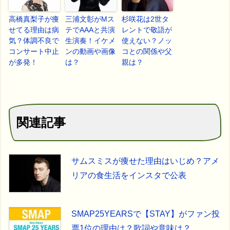
高橋真梨子が痩
三浦文彰がMス
杉咲花は2世タ
せてる理由は病
テでAAAと共演
レントで敬語が
気？体調不良で
生演奏！イケメ
使えない？ノッ
コンサート中止
ンの動画や画像
コとの関係や父
が多発！
は？
親は？
関連記事
サムスミスが痩せた理由はいじめ？アメ
リアの食生活をインスタで公表
SMAP25YEARSで【STAY】がファン投
票1位の理由は？歌詞や意味は？