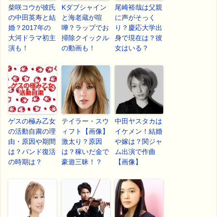
柴咲コウが彼氏
Kダブシャイン
尾崎裕哉は父親
の中田英寿と結
と海老蔵が喧
に声がそっく
婚？2017年の
嘩？ラップでお
り？慶応大学出
大河ドラマ初主
掃除クイックル
身で現在は？彼
演も！
の動画も！
女はいる？
ゲスの極み乙女
テイラー・スウ
中田ヤスタカは
の活動自粛の理
ィフト【画像】
イケメン！結婚
由・原因や期間
激太り？原因
や嫁は？関ジャ
は？バンド復活
は？稼いだ金で
ム出演で作曲
の時期は？
豪遊三昧！？
【画像】