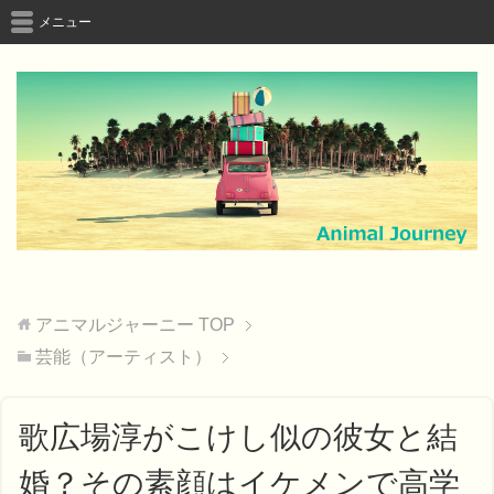
メニュー
アニマルジャーニー
TOP
芸能（アーティスト）
歌広場淳がこけし似の彼女と結
婚？その素顔はイケメンで高学