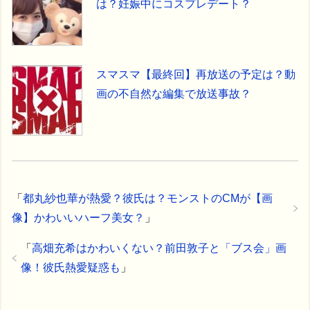
は？妊娠中にコスプレデート？
スマスマ【最終回】再放送の予定は？動
画の不自然な編集で放送事故？
「
都丸紗也華が熱愛？彼氏は？モンストのCMが【画
像】かわいいハーフ美女？
」
「
高畑充希はかわいくない？前田敦子と「ブス会」画
像！彼氏熱愛疑惑も
」