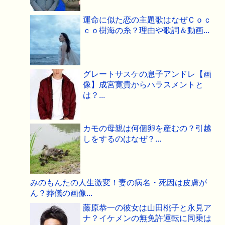
運命に似た恋の主題歌はなぜＣｏｃ
ｃｏ樹海の糸？理由や歌詞＆動画...
グレートサスケの息子アンドレ【画
像】成宮寛貴からハラスメントと
は？...
カモの母親は何個卵を産むの？引越
しをするのはなぜ？...
みのもんたの人生激変！妻の病名・死因は皮膚が
ん？葬儀の画像...
藤原恭一の彼女は山田桃子と永見ア
ナ？イケメンの無免許運転に同乗は