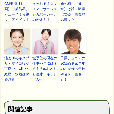
CM出演【動
ゃべれる？スマ
婚の相手【彼
画】で芸能界デ
スマでサラジェ
女】は誰？職業
ビュー？！母親
シカパーカーと
は女優！画像や
は元アイドル！
の画像も！
結婚は？
浦まゆのキスブ
城咲仁の現在の
千原ジュニアの
サ・マイコ役が
仕事や年収は？
嫁は恐妻家？年
可愛い！wikiや
M-1で元ホスト
の差夫婦の年齢
経歴、水着画像
と漫才！キテレ
や名前・画像
を調査
ツ人生
も！
関連記事