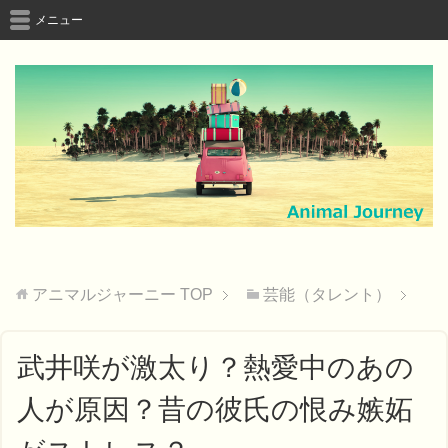
メニュー
アニマルジャーニー
TOP
芸能（タレント）
武井咲が激太り？熱愛中のあの
人が原因？昔の彼氏の恨み嫉妬