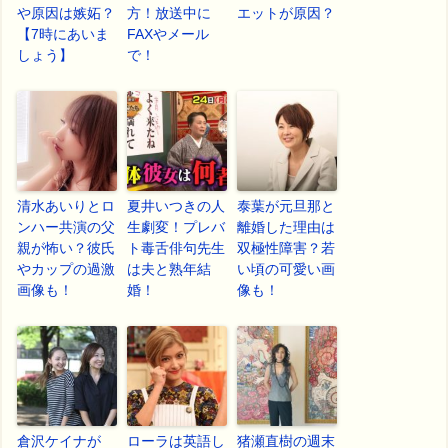
や原因は嫉妬？
方！放送中に
エットが原因？
【7時にあいま
FAXやメール
しょう】
で！
清水あいりとロ
夏井いつきの人
泰葉が元旦那と
ンハー共演の父
生劇変！プレバ
離婚した理由は
親が怖い？彼氏
ト毒舌俳句先生
双極性障害？若
やカップの過激
は夫と熟年結
い頃の可愛い画
画像も！
婚！
像も！
倉沢ケイナが
ローラは英語し
猪瀬直樹の週末