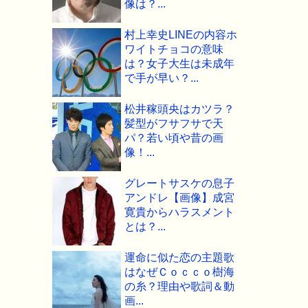
像は？...
村上幸史LINEの内容ホ
ワイトチョコの意味
は？女子大生は未成年
で手が早い？...
松井稼頭央はカツラ？
髪型がフサフサで天
パ？若い頃や昔の画
像！...
グレートサスケの息子
アンドレ【画像】成宮
寛貴からハラスメント
とは？...
運命に似た恋の主題歌
はなぜＣｏｃｃｏ樹海
の糸？理由や歌詞＆動
画...