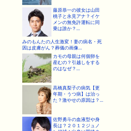
藤原恭一の彼女は山田
桃子と永見アナ？イケ
メンの無免許運転に同
乗は誰か？...
みのもんたの人生激変！妻の病名・死
因は皮膚がん？葬儀の画像...
カモの母親は何個卵を
産むの？引越しをする
のはなぜ？...
高橋真梨子の病気【更
年期・うつ病】は治っ
た？激やせの原因は？...
佐野勇斗の血液型や身
長は？２０１２ジュノ