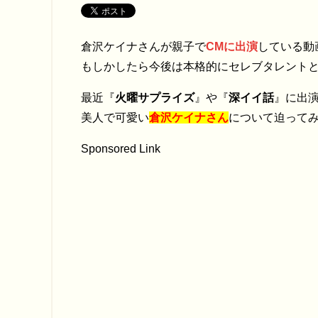
倉沢ケイナさんが親子で
CMに出演
している動
もしかしたら今後は本格的にセレブタレント
最近『
火曜サプライズ
』や『
深イイ話
』に出
美人で可愛い
倉沢ケイナさん
について迫って
Sponsored Link