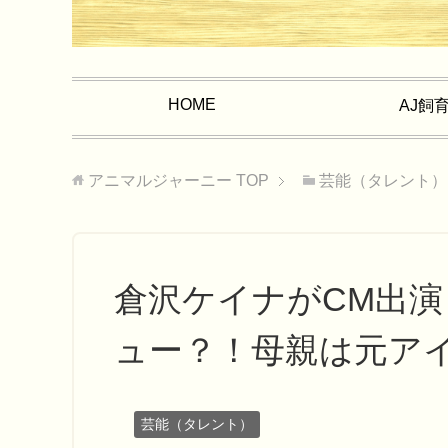
HOME
AJ飼
アニマルジャーニー
TOP
芸能（タレント）
倉沢ケイナがCM出
ュー？！母親は元ア
芸能（タレント）