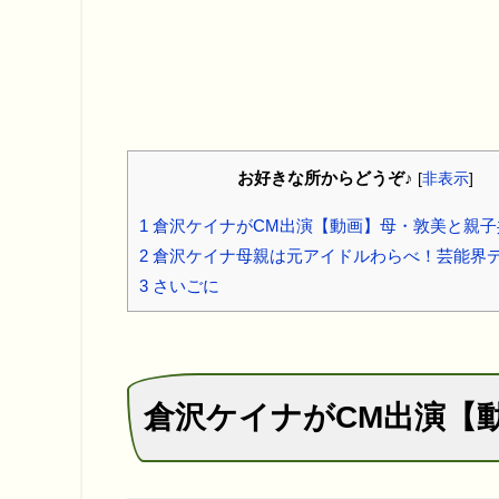
お好きな所からどうぞ♪
[
非表示
]
1
倉沢ケイナがCM出演【動画】母・敦美と親子
2
倉沢ケイナ母親は元アイドルわらべ！芸能界
3
さいごに
倉沢ケイナがCM出演【