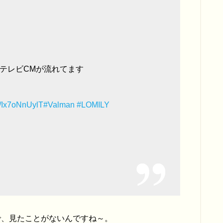
テレビCMが流れてます
co/Ix7oNnUylT
#Valman
#LOMILY
で、見たことがないんですね～。