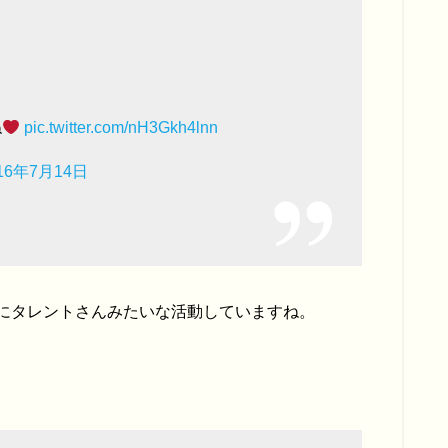
ね
pic.twitter.com/nH3Gkh4lnn
16年7月14日
にタレントさんみたいな活動していますね。