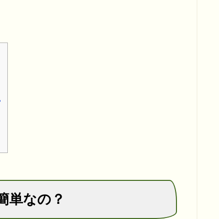
？
！
簡単なの？