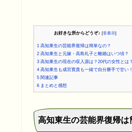
お好きな所からどうぞ♪
[
非表示
]
1
高知東生の芸能界復帰は簡単なの？
2
高知東生と元嫁・高島礼子と離婚はいつ頃？
3
高知東生の現在の収入源は？20代の女性とは
4
高知東生も成宮寛貴も一緒で自分勝手で甘い
5
関連記事
6
まとめと感想
高知東生の芸能界復帰は