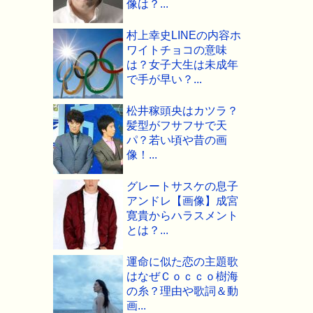
像は？...
村上幸史LINEの内容ホ
ワイトチョコの意味
は？女子大生は未成年
で手が早い？...
松井稼頭央はカツラ？
髪型がフサフサで天
パ？若い頃や昔の画
像！...
グレートサスケの息子
アンドレ【画像】成宮
寛貴からハラスメント
とは？...
運命に似た恋の主題歌
はなぜＣｏｃｃｏ樹海
の糸？理由や歌詞＆動
画...