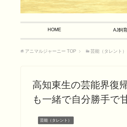
HOME
AJ飼
アニマルジャーニー
TOP
芸能（タレント）
高知東生の芸能界復
も一緒で自分勝手で
芸能（タレント）