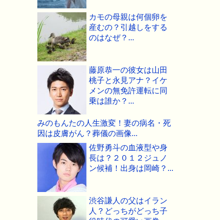
カモの母親は何個卵を
産むの？引越しをする
のはなぜ？...
藤原恭一の彼女は山田
桃子と永見アナ？イケ
メンの無免許運転に同
乗は誰か？...
みのもんたの人生激変！妻の病名・死
因は皮膚がん？葬儀の画像...
佐野勇斗の血液型や身
長は？２０１２ジュノ
ン候補！出身は岡崎？...
渋谷謙人の父はイラン
人？どっちがどっち子