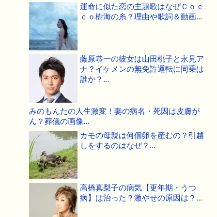
運命に似た恋の主題歌はなぜＣｏｃ
ｃｏ樹海の糸？理由や歌詞＆動画...
藤原恭一の彼女は山田桃子と永見ア
ナ？イケメンの無免許運転に同乗は
誰か？...
みのもんたの人生激変！妻の病名・死因は皮膚が
ん？葬儀の画像...
カモの母親は何個卵を産むの？引越
しをするのはなぜ？...
高橋真梨子の病気【更年期・うつ
病】は治った？激やせの原因は？...