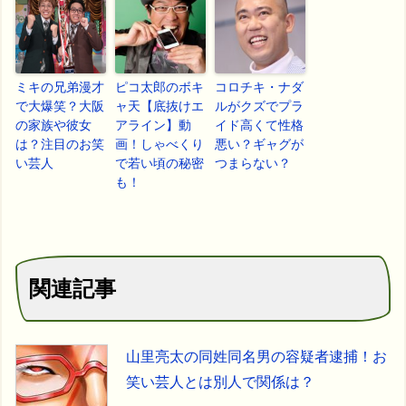
ミキの兄弟漫才
ピコ太郎のボキ
コロチキ・ナダ
で大爆笑？大阪
ャ天【底抜けエ
ルがクズでプラ
の家族や彼女
アライン】動
イド高くて性格
は？注目のお笑
画！しゃべくり
悪い？ギャグが
い芸人
で若い頃の秘密
つまらない？
も！
関連記事
山里亮太の同姓同名男の容疑者逮捕！お
笑い芸人とは別人で関係は？