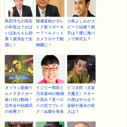
島田洋七の現在
猪瀬直樹がダレ
小島よしおがス
の年収は？がば
トク新リポータ
ピード結婚？相
いばあちゃん効
ー？ヘルメット
手は？裸に海パ
果？講演会で全
カメラロケで動
ンで挙式も？
国に！
物園に！
オリラジ新曲ウ
イジリー岡田と
ピコ太郎（古坂
ルトラタイガー
乃木坂46の動画
大魔王）マネー
振り付け動画！
が流出？昔ペロ
の虎はやらせ？
忘年会や結婚式
ペロ芸でブレイ
金額や過去の収
の余興で！
ク！結婚を発表
入は？