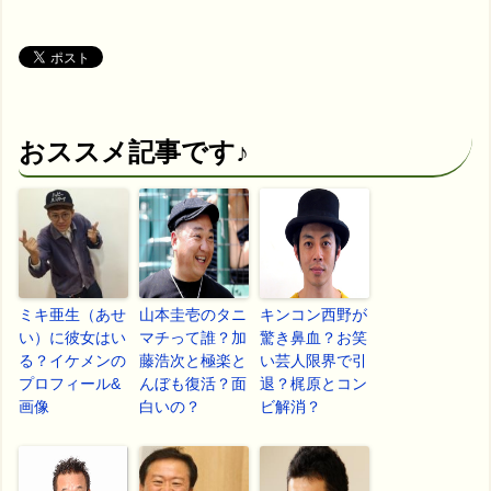
おススメ記事です♪
ミキ亜生（あせ
山本圭壱のタニ
キンコン西野が
い）に彼女はい
マチって誰？加
驚き鼻血？お笑
る？イケメンの
藤浩次と極楽と
い芸人限界で引
プロフィール&
んぼも復活？面
退？梶原とコン
画像
白いの？
ビ解消？