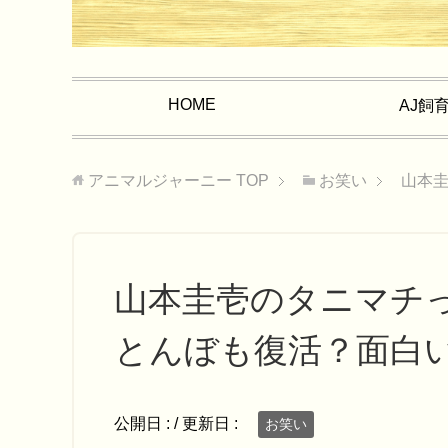
HOME
AJ飼
アニマルジャーニー
TOP
お笑い
山本
山本圭壱のタニマチ
とんぼも復活？面白
公開日 :
/ 更新日 :
お笑い