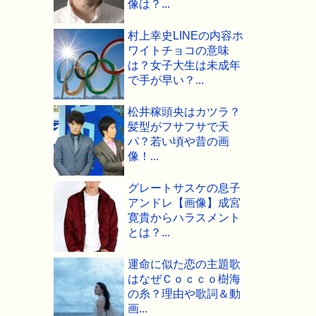
像は？...
村上幸史LINEの内容ホ
ワイトチョコの意味
は？女子大生は未成年
で手が早い？...
松井稼頭央はカツラ？
髪型がフサフサで天
パ？若い頃や昔の画
像！...
グレートサスケの息子
アンドレ【画像】成宮
寛貴からハラスメント
とは？...
運命に似た恋の主題歌
はなぜＣｏｃｃｏ樹海
の糸？理由や歌詞＆動
画...