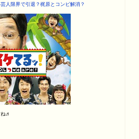
い芸人限界で引退？梶原とコンビ解消？
すね♬