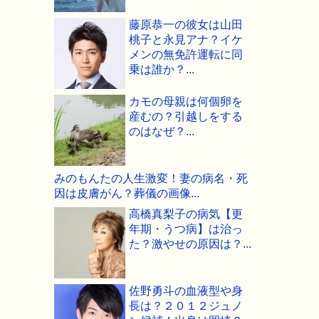
藤原恭一の彼女は山田
桃子と永見アナ？イケ
メンの無免許運転に同
乗は誰か？...
カモの母親は何個卵を
産むの？引越しをする
のはなぜ？...
みのもんたの人生激変！妻の病名・死
因は皮膚がん？葬儀の画像...
高橋真梨子の病気【更
年期・うつ病】は治っ
た？激やせの原因は？...
佐野勇斗の血液型や身
長は？２０１２ジュノ