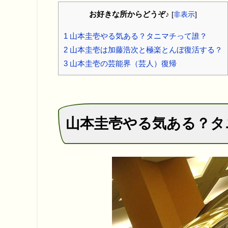
お好きな所からどうぞ♪
[
非表示
]
1
山本圭壱やる気ある？タニマチって誰？
2
山本圭壱は加藤浩次と極楽とんぼ復活する？
3
山本圭壱の芸能界（芸人）復帰
山本圭壱やる気ある？タ