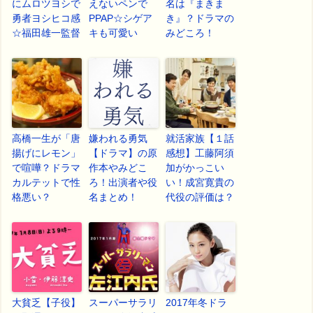
にムロツヨシで
えないペンで
名は『まきま
勇者ヨシヒコ感
PPAP☆シゲア
き』？ドラマの
☆福田雄一監督
キも可愛い
みどころ！
高橋一生が「唐
嫌われる勇気
就活家族【１話
揚げにレモン」
【ドラマ】の原
感想】工藤阿須
で喧嘩？ドラマ
作本やみどこ
加がかっこい
カルテットで性
ろ！出演者や役
い！成宮寛貴の
格悪い？
名まとめ！
代役の評価は？
大貧乏【子役】
スーパーサラリ
2017年冬ドラ