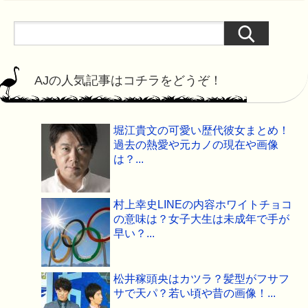
AJの人気記事はコチラをどうぞ！
堀江貴文の可愛い歴代彼女まとめ！
過去の熱愛や元カノの現在や画像
は？...
村上幸史LINEの内容ホワイトチョコ
の意味は？女子大生は未成年で手が
早い？...
松井稼頭央はカツラ？髪型がフサフ
サで天パ？若い頃や昔の画像！...