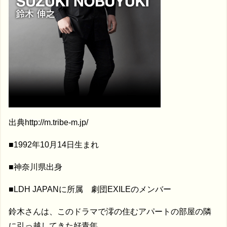
出典http://m.tribe-m.jp/
■1992年10月14日生まれ
■神奈川県出身
■LDH JAPANに所属 劇団EXILEのメンバー
鈴木さんは、このドラマで澪の住むアパートの部屋の隣
に引っ越してきた好青年。