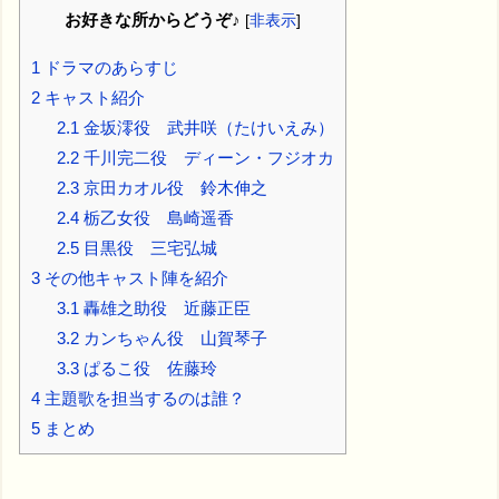
お好きな所からどうぞ♪
[
非表示
]
1
ドラマのあらすじ
2
キャスト紹介
2.1
金坂澪役 武井咲（たけいえみ）
2.2
千川完二役 ディーン・フジオカ
2.3
京田カオル役 鈴木伸之
2.4
栃乙女役 島崎遥香
2.5
目黒役 三宅弘城
3
その他キャスト陣を紹介
3.1
轟雄之助役 近藤正臣
3.2
カンちゃん役 山賀琴子
3.3
ぱるこ役 佐藤玲
4
主題歌を担当するのは誰？
5
まとめ