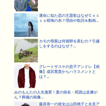
運命に似た恋の主題歌はなぜＣｏｃ
ｃｏ樹海の糸？理由や歌詞＆動画...
カモの母親は何個卵を産むの？引越
しをするのはなぜ？...
グレートサスケの息子アンドレ【画
像】成宮寛貴からハラスメントと
は？...
みのもんたの人生激変！妻の病名・死因は皮膚が
ん？葬儀の画像...
藤原恭一の彼女は山田桃子と永見ア