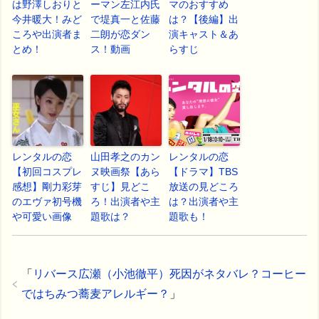
は野澤しおりと
ーマン左江内氏
マのおすすめ
今井暖大！みど
で堤真一と佐藤
は？【後編】出
ころや出演者ま
二朗が恋ダン
演キャスト＆あ
とめ！
ス！動画
らすじ
レンタルの恋
山田孝之のカン
レンタルの恋
【初回コスプレ
ヌ映画祭【あら
【ドラマ】TBS
感想】剛力彩芽
すじ】見どこ
放送の見どころ
のエヴァ初号機
ろ！出演者や主
は？出演者や主
や可愛い画像
題歌は？
題歌も！
「
リバース広瀬（小池徹平）死因がネタバレ？コーヒー
ではちみつ蕎麦アレルギー？
」