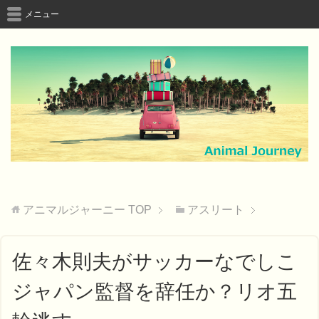
メニュー
アニマルジャーニー
TOP
アスリート
佐々木則夫がサッカーなでしこ
ジャパン監督を辞任か？リオ五