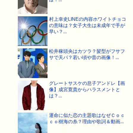
村上幸史LINEの内容ホワイトチョコ
の意味は？女子大生は未成年で手が
早い？...
松井稼頭央はカツラ？髪型がフサフ
サで天パ？若い頃や昔の画像！...
グレートサスケの息子アンドレ【画
像】成宮寛貴からハラスメントと
は？...
運命に似た恋の主題歌はなぜＣｏｃ
ｃｏ樹海の糸？理由や歌詞＆動画...