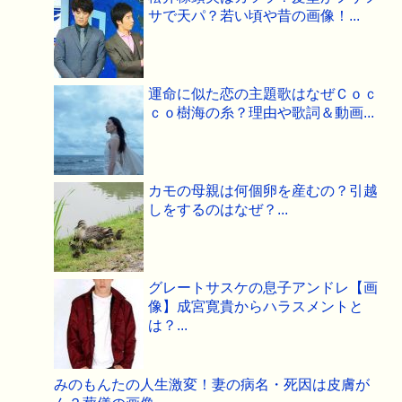
サで天パ？若い頃や昔の画像！...
運命に似た恋の主題歌はなぜＣｏｃ
ｃｏ樹海の糸？理由や歌詞＆動画...
カモの母親は何個卵を産むの？引越
しをするのはなぜ？...
グレートサスケの息子アンドレ【画
像】成宮寛貴からハラスメントと
は？...
みのもんたの人生激変！妻の病名・死因は皮膚が