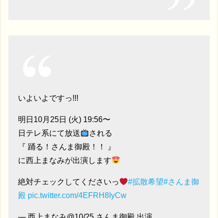
いよいよですっ!!!
明日10月25日 (火) 19:56〜
日テレ系にて放送
される
『 踊る！さんま御殿！！ 』
に西上まなみが出演します
絶対チェックしてくださいっ
#拡散希望
#さんま御
殿
pic.twitter.com/4EFRH8IyCw
— 西上まなみ@10/25 さんま御殿 出演