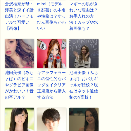
倉沢桂奈が母・
mirei（モデル
マギーの肌がき
淳美と深イイ話
＆顔芸）の本名
れいな理由は？
出演！ハーフモ
や性格は？すっ
お手入れの方
デルで可愛い
ぴん画像もかわ
法！カップや水
【画像】
いい
着画像も？
池田美優（みち
キアラフェラー
池田美優（みち
ょぱ）のビキニ
ニの個性的なバ
ょぱ）おバカギ
やグラビア画像
ッグをイタリア
ャルが転校？現
がかわいい！昔
正規店から購入
在はネット通信
の卒アル？
する方法
制のN高校！