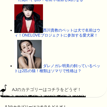
西川貴教のペットは犬で名前はウ
ィ！ONELOVEプロジェクトに参加する愛犬家！
ダレノガレ明美の飼っているペッ
トは2匹の猫！種類はソマリで性格は？
AJのカテゴリーはコチラをどうぞ！
AJのカテゴリーはコチラをどうぞ！