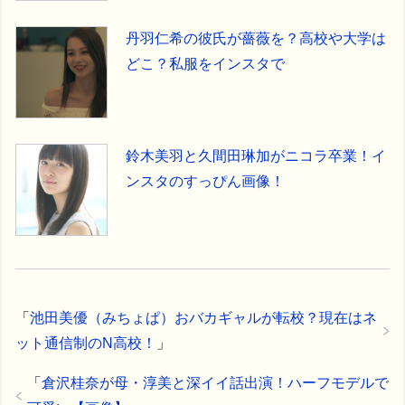
丹羽仁希の彼氏が薔薇を？高校や大学は
どこ？私服をインスタで
鈴木美羽と久間田琳加がニコラ卒業！イ
ンスタのすっぴん画像！
「
池田美優（みちょぱ）おバカギャルが転校？現在はネ
ット通信制のN高校！
」
「
倉沢桂奈が母・淳美と深イイ話出演！ハーフモデルで