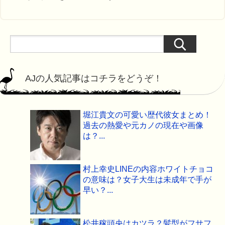
AJの人気記事はコチラをどうぞ！
堀江貴文の可愛い歴代彼女まとめ！
過去の熱愛や元カノの現在や画像
は？...
村上幸史LINEの内容ホワイトチョコ
の意味は？女子大生は未成年で手が
早い？...
松井稼頭央はカツラ？髪型がフサフ