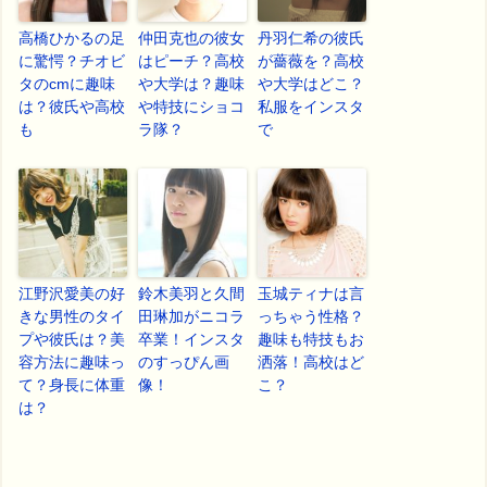
高橋ひかるの足
仲田克也の彼女
丹羽仁希の彼氏
に驚愕？チオビ
はピーチ？高校
が薔薇を？高校
タのcmに趣味
や大学は？趣味
や大学はどこ？
は？彼氏や高校
や特技にショコ
私服をインスタ
も
ラ隊？
で
江野沢愛美の好
鈴木美羽と久間
玉城ティナは言
きな男性のタイ
田琳加がニコラ
っちゃう性格？
プや彼氏は？美
卒業！インスタ
趣味も特技もお
容方法に趣味っ
のすっぴん画
洒落！高校はど
て？身長に体重
像！
こ？
は？