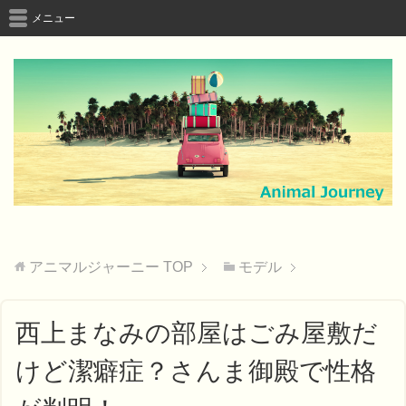
メニュー
アニマルジャーニー
TOP
モデル
西上まなみの部屋はごみ屋敷だ
けど潔癖症？さんま御殿で性格