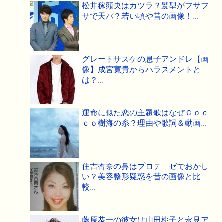
松井稼頭央はカツラ？髪型がフサフ
サで天パ？若い頃や昔の画像！...
グレートサスケの息子アンドレ【画
像】成宮寛貴からハラスメントと
は？...
運命に似た恋の主題歌はなぜＣｏｃ
ｃｏ樹海の糸？理由や歌詞＆動画...
住吉杏奈の鼻はプロテーゼでおかし
い？美容整形疑惑を昔の画像と比
較...
藤原恭一の彼女は山田桃子と永見ア