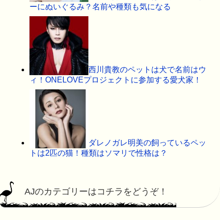
ーにぬいぐるみ？名前や種類も気になる
西川貴教のペットは犬で名前はウ
ィ！ONELOVEプロジェクトに参加する愛犬家！
ダレノガレ明美の飼っているペッ
トは2匹の猫！種類はソマリで性格は？
AJのカテゴリーはコチラをどうぞ！