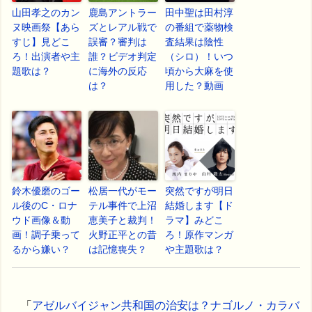
山田孝之のカン
鹿島アントラー
田中聖は田村淳
ヌ映画祭【あら
ズとレアル戦で
の番組で薬物検
すじ】見どこ
誤審？審判は
査結果は陰性
ろ！出演者や主
誰？ビデオ判定
（シロ）！いつ
題歌は？
に海外の反応
頃から大麻を使
は？
用した？動画
鈴木優磨のゴー
松居一代がモー
突然ですが明日
ル後のC・ロナ
テル事件で上沼
結婚します【ド
ウド画像＆動
恵美子と裁判！
ラマ】みどこ
画！調子乗って
火野正平との昔
ろ！原作マンガ
るから嫌い？
は記憶喪失？
や主題歌は？
「
アゼルバイジャン共和国の治安は？ナゴルノ・カラバ