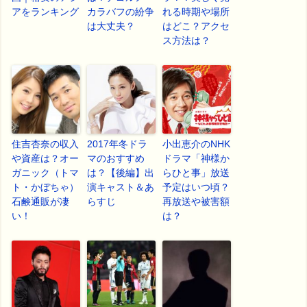
アをランキング
カラバフの紛争
れる時期や場所
は大丈夫？
はどこ？アクセ
ス方法は？
住吉杏奈の収入
2017年冬ドラ
小出恵介のNHK
や資産は？オー
マのおすすめ
ドラマ「神様か
ガニック（トマ
は？【後編】出
らひと事」放送
ト・かぼちゃ）
演キャスト＆あ
予定はいつ頃？
石鹸通販が凄
らすじ
再放送や被害額
い！
は？